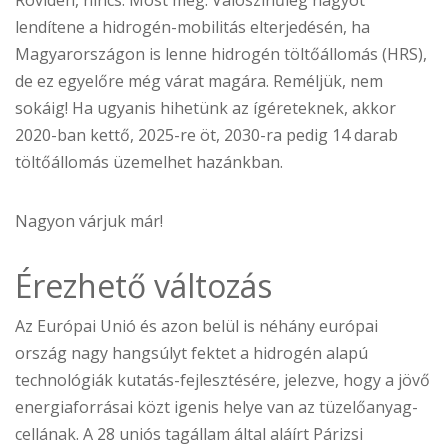
Röviden, nincs. Most még. Valószínűleg nagyot
lendítene a hidrogén-mobilitás elterjedésén, ha
Magyarországon is lenne hidrogén töltőállomás (HRS),
de ez egyelőre még várat magára. Reméljük, nem
sokáig! Ha ugyanis hihetünk az ígéreteknek, akkor
2020-ban kettő, 2025-re öt, 2030-ra pedig 14 darab
töltőállomás üzemelhet hazánkban.
Nagyon várjuk már!
Érezhető változás
Az Európai Unió és azon belül is néhány európai
ország nagy hangsúlyt fektet a hidrogén alapú
technológiák kutatás-fejlesztésére, jelezve, hogy a jövő
energiaforrásai közt igenis helye van az tüzelőanyag-
cellának. A 28 uniós tagállam által aláírt Párizsi