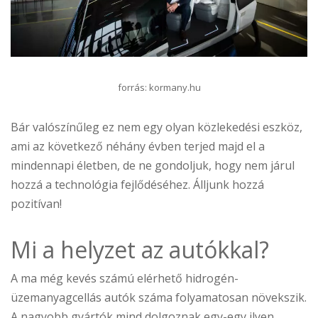
forrás: kormany.hu
Bár valószínűleg ez nem egy olyan közlekedési eszköz,
ami az következő néhány évben terjed majd el a
mindennapi életben, de ne gondoljuk, hogy nem járul
hozzá a technológia fejlődéséhez. Álljunk hozzá
pozitívan!
Mi a helyzet az autókkal?
A ma még kevés számú elérhető hidrogén-
üzemanyagcellás autók száma folyamatosan növekszik.
A nagyobb gyártók mind dolgoznak egy-egy ilyen