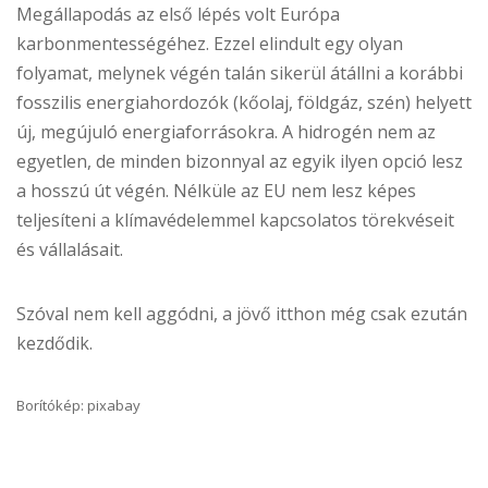
Megállapodás az első lépés volt Európa
karbonmentességéhez. Ezzel elindult egy olyan
folyamat, melynek végén talán sikerül átállni a korábbi
fosszilis energiahordozók (kőolaj, földgáz, szén) helyett
új, megújuló energiaforrásokra. A hidrogén nem az
egyetlen, de minden bizonnyal az egyik ilyen opció lesz
a hosszú út végén. Nélküle az EU nem lesz képes
teljesíteni a klímavédelemmel kapcsolatos törekvéseit
és vállalásait.
Szóval nem kell aggódni, a jövő itthon még csak ezután
kezdődik.
Borítókép: pixabay