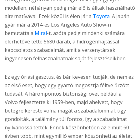
modellen, néhányan pedig már elő is álltak használható
alternatívával. Ezek közül is élen jár a
Toyota
. A japán
gyár már a 2014-es Los Angeles Auto Show-n
bemutatta a
Mirai
-t, azóta pedig mindenki számára
elérhetővé tette 5680 darab, a hidrogénhajtással
kapcsolatos szabadalmát, amit a versenytársak
ingyenesen felhasználhatnak saját fejlesztéseikben.
Ez egy óriási gesztus, és bár kevesen tudják, de nem ez
az első eset, hogy egy gyártó megosztja féltve őrzött
tudását. A hárompontos biztonsági övet például a
Volvo fejlesztette ki 1959-ben, majd ahelyett, hogy
betegre kereste volna magát a szabadalommal, úgy
gondolták, a találmány túl fontos, így a szabadalmat
nyilvánossá tették. Ennek köszönhetően az elmúlt 60
évben több, mint egymillió ember köszönheti az életét