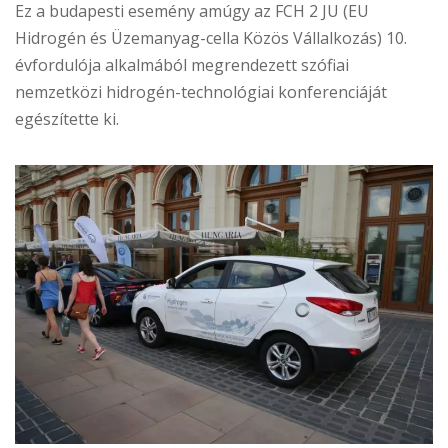
Ez a budapesti esemény amúgy az FCH 2 JU (EU
Hidrogén és Üzemanyag-cella Közös Vállalkozás) 10.
évfordulója alkalmából megrendezett szófiai
nemzetközi hidrogén-technológiai konferenciáját
egészítette ki.