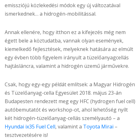
emissziójú közlekedési módok egy új változatával
ismerkednek… a hidrogén-mobilitással.
Annak ellenére, hogy itthon ez a kifejezés még nem
égett bele a köztudatba, vannak olyan események,
kiemelkedő fejlesztések, melyeknek hatására az elmúlt
egy évben több figyelem irányult a tüzelőanyagcellás
hajtásláncra, valamint a hidrogén üzemű járművekre.
Csak, hogy egy-egy példát említsek: a Magyar Hidrogén
és Tüzelőanyag-cella Egyesület 2018. május 23-án
Budapesten rendezett meg egy HFC (hydrogen fuel cell)
autóbemutatót és workshop-ot, ahol lehetőség nyílt
két hidrogén-tüzelőanyag-cellás személyautó – a
Hyundai ix35 Fuel Cell
, valamint a
Toyota Mirai
–
tesztvezetésére is!