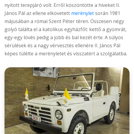
nyitott terepjáró volt. Erről köszöntötte a híveket II.
János Pál az ellene elkövetett
merénylet
során 1981
májusában a római Szent Péter téren. Összesen négy
golyó találta el a katolikus egyházfőt: kettő a gyomrát,
egy-egy lövés pedig a jobb és bal kezét érte. A súlyos
sérülések és a nagy vérvesztés ellenére II. János Pál
képes túlélte a merényletet és visszatért a szolgálatba.