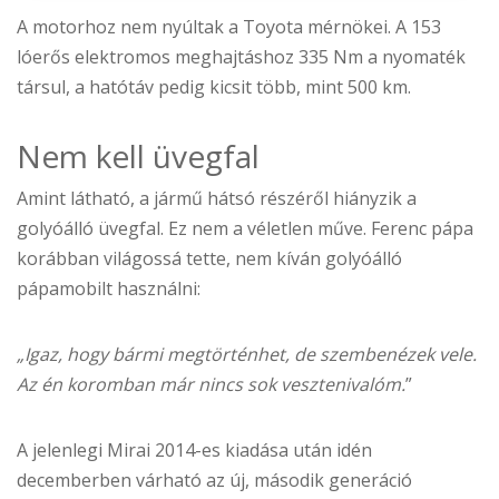
A motorhoz nem nyúltak a Toyota mérnökei. A 153
lóerős elektromos meghajtáshoz 335 Nm a nyomaték
társul, a hatótáv pedig kicsit több, mint 500 km.
Nem kell üvegfal
Amint látható, a jármű hátsó részéről hiányzik a
golyóálló üvegfal. Ez nem a véletlen műve. Ferenc pápa
korábban világossá tette, nem kíván golyóálló
pápamobilt használni:
„Igaz, hogy bármi megtörténhet, de szembenézek vele.
Az én koromban már nincs sok vesztenivalóm.
”
A jelenlegi Mirai 2014-es kiadása után idén
decemberben várható az új, második generáció