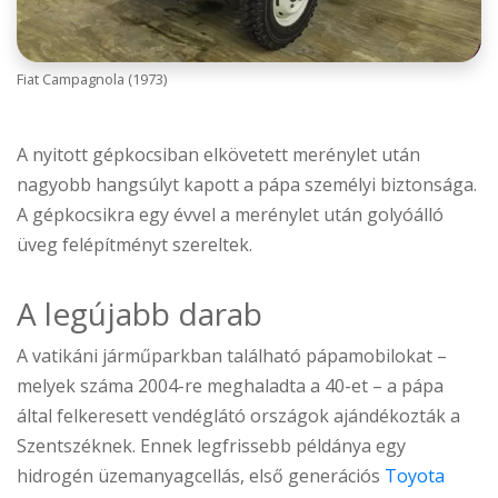
Fiat Campagnola (1973)
A nyitott gépkocsiban elkövetett merénylet után
nagyobb hangsúlyt kapott a pápa személyi biztonsága.
A gépkocsikra egy évvel a merénylet után golyóálló
üveg felépítményt szereltek.
A legújabb darab
A vatikáni járműparkban található pápamobilokat –
melyek száma 2004-re meghaladta a 40-et – a pápa
által felkeresett vendéglátó országok ajándékozták a
Szentszéknek. Ennek legfrissebb példánya egy
hidrogén üzemanyagcellás, első generációs
Toyota