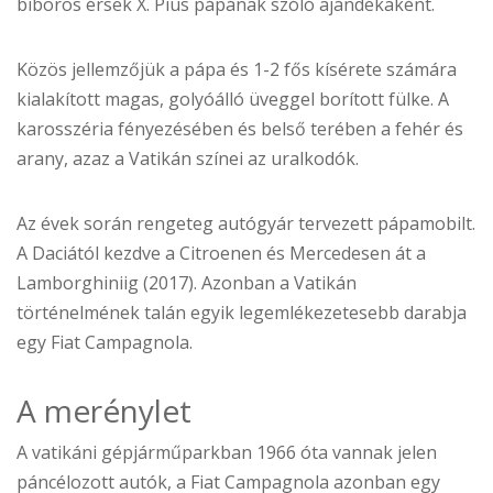
bíboros érsek X. Pius pápának szóló ajándékaként.
Közös jellemzőjük a pápa és 1-2 fős kísérete számára
kialakított magas, golyóálló üveggel borított fülke. A
karosszéria fényezésében és belső terében a fehér és
arany, azaz a Vatikán színei az uralkodók.
Az évek során rengeteg autógyár tervezett pápamobilt.
A Daciától kezdve a Citroenen és Mercedesen át a
Lamborghiniig (2017). Azonban a Vatikán
történelmének talán egyik legemlékezetesebb darabja
egy Fiat Campagnola.
A merénylet
A vatikáni gépjárműparkban 1966 óta vannak jelen
páncélozott autók, a Fiat Campagnola azonban egy